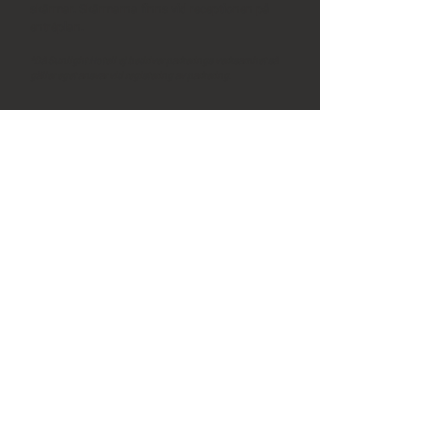
skärmar. Skärmarna finns vid receptionen på
entréplan.
*Då Sunlight Hotell ej bedriver parkerings verksamhet så
gäller eget ansvar vid registering av parkering.
FINN DET GARDEROB?
Kostnadsfri garderob finns tillgänglig
Svar:
under kvällen. Sunlight ansvarar ej för
värdesaker.