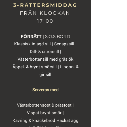
3-RÄTTERSMIDDAG
FRÅN KLOCKAN
17:00
FÖRRÄTT |
S.O.S BORD
Klassisk inlagd sill | Senapssill |
Dill- & citronsill |
Västerbottensill med gräslök
Äppel- & brynt smörsill | Lingon- &
ginsill
Serveras med
Västerbottensost & prästost |
Vispat brynt smör |
Kavring & knäckebröd Hackat ägg