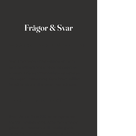
Frågor & Svar
VAD ÄR SKILLNADEN PÅ PAKETEN?
I Fabrikens Vinterkvällspaket har ni
Svar:
samma sittplats under både middagen och
showen. I Klaras Vinterkvällspaket serveras
middagen i Restaurang Klara innan kvällen
fortsätter vidare till showen med ståplats.
FINNS DET PARKERING?
Ja, det finns 200 parkeringsplatser
Svar:
utanför hotellets entré. Aimo Park erbjuder
gäster och besökande till hotellet gratis
parkering mot korrekt registrering i Aimo Parks