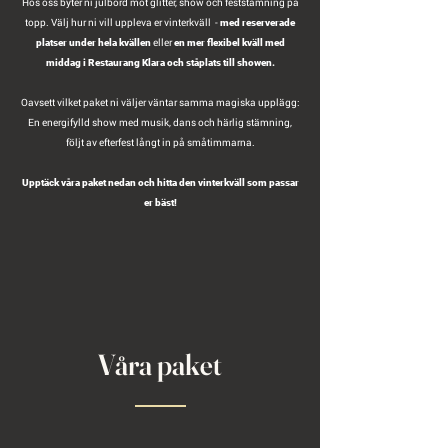
Hos oss byter ni julbord mot glitter, show och feststämning på
topp. Välj hur ni vill uppleva er vinterkväll -
med reserverade
eller
platser under hela kvällen
en mer flexibel kväll med
middag i Restaurang Klara och ståplats till showen.
Oavsett vilket paket ni väljer väntar samma magiska upplägg:
En energifylld show med musik, dans och härlig stämning,
följt av efterfest långt in på småtimmarna.
Upptäck våra paket nedan och hitta den vinterkväll som passar
er bäst!
Våra paket