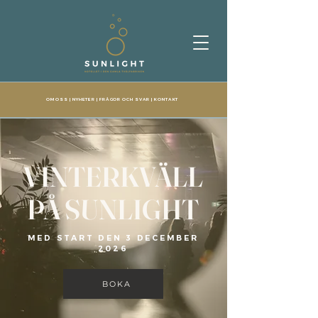
OM OSS
|
NYHETER
|
FRÅGOR OCH SVAR
|
KONTAKT
VINTERKVÄLL
PÅ SUNLIGHT
MED START DEN 3 DECEMBER
2026
BOKA