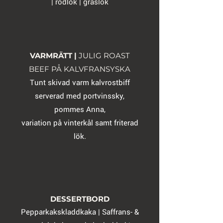
| rödlök | gräslök
VARMRÄTT |
JULIG ROAST
BEEF PÅ KALVFRANSYSKA
Tunt skivad varm kalvrostbiff
serverad med portvinssky,
pommes Anna,
variation på vinterkål samt friterad
lök.
DESSERTBORD
Pepparkakskladdkaka | Saffrans- &