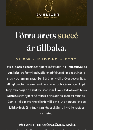
Förra årets
succé
är tillbaka.
SHOW - MIDDAG - FEST
Den
bjuder vi återigen in till
3, 4 och 5 december
Vinterkväll på
- tre festfyllda kvällar med fokus på god mat, härlig
Sunlight
musik och gemenskap. Det här är en kväll utöver det vanliga,
där glittret från scenen ersätter granen och stämningen är på
topp från början till slut. På scen står
och
Álvaro Estrella
Anna
som bjuder på musik, dans och en kväll att minnas.
Sahlene
Samla kollegor, vänner eller familj och njut av en upplevelse
fylld av feststämning - från första skålen till kvällens sista
danssteg.
TVÅ PAKET - EN OFÖRGLÖMLIG KVÄLL