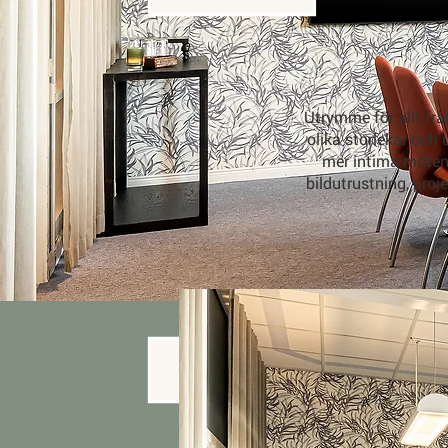
Utrymme för allt frå
olika storlekar och 
mer intima möten.
bildutrustning, proj
< tillbaka