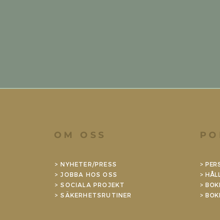
OM OSS
PO
>
NYHETER/PRESS
>
PER
> JOBBA HOS OSS
> HÅL
>
SOCIALA PROJEKT
> BOK
>
SÄKERHETSRUTINER
>
BOK