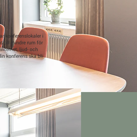
ar konferenslokaler i
 till mindre rum för
nternet, ljud- och
din konferens ska bli