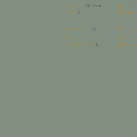
Storlek
30 kvm
Öar
-
Plan
3
U-sittn
Projektor
Ja
Hörslin
Bio
-
Skolsit
Whiteboard
Ja
Mikrofo