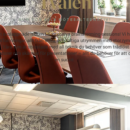
Tvålen
RUM FÖR ALLA MÖTESALTERNATIV!
n avslappnade möten till intensiva brainstorming-sessions! Vi h
utformningar, allt från stora och luftiga utrymmen med stor rymd
 Våra rum är utrustade med all teknik du behöver som trådlöst i
ektorer och skärmar för presentationer – allt du behöver för att 
en succé.