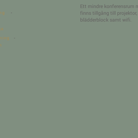
Ett mindre konferensrum m
ing
-
finns tillgång till projekto
blädderblock samt wifi.
ga
tning
-
n