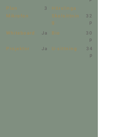
Plan
3
Hörslinga
Mikrofon
Skolsittnin
32
g
p
Whiteboard
Ja
Bio
30
p
Projektor
Ja
U-sittning
34
p