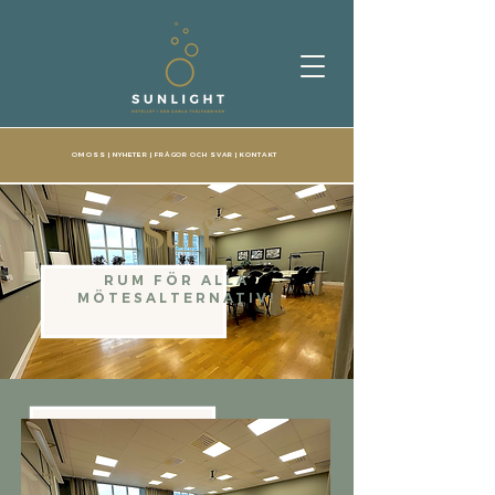
OM OSS
|
NYHETER
|
FRÅGOR OCH SVAR
|
KONTAKT
Surf
RUM FÖR ALLA
MÖTESALTERNATIV!