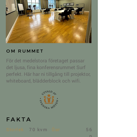
OM RUMMET
För det medelstora företaget passar
det ljusa, fina konferensrummet Surf
perfekt. Här har ni tillgång till projektor,
whiteboard, blädderblock och wifi.
FAKTA
Storlek
70 kvm
Öar
56
p