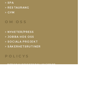
> SPA
> RESTAURANG
>
GYM
OM OSS
>
NYHETER/PRESS
> JOBBA HOS OSS
>
SOCIALA PROJEKT
>
SÄKERHETSRUTINER
POLICYS
>
PERSONUPPGIFTSPOLICY/GDPR
> HÅLLBARHET
> BOKNINGSVILLKOR KONFERENS
>
BOKNINGSVILLKOR PRIVAT