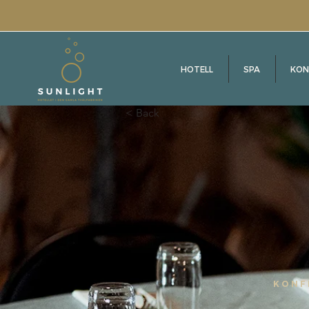
HOTELL
SPA
KON
< Back
KONF