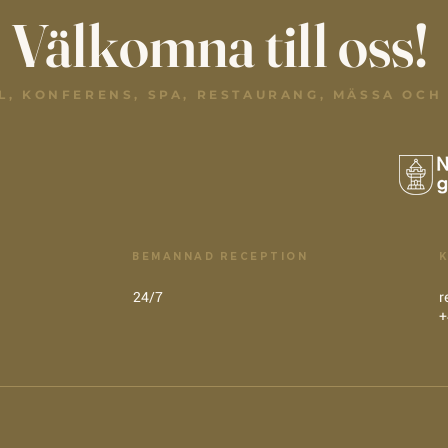
Välkomna till oss!
L, KONFERENS, SPA, RESTAURANG, MÄSSA OCH
BEMANNAD RECEPTION
24/7
r
+