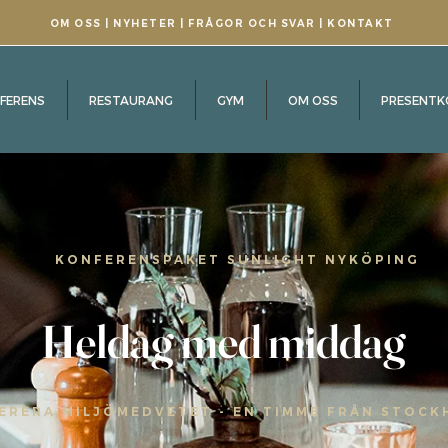
OM OSS
|
NYHETER
|
FRÅGOR OCH SVAR
|
KONTAKT
FERENS
RESTAURANG
GYM
OM OSS
PRESENTK
KONFERENSPAKET SUNLIGHT NYKÖPING
Heldag med middag
ERERA MILJÖMEDVETET - EN TIMME FRÅN STOC