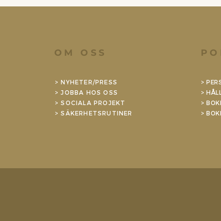
OM OSS
PO
>
NYHETER/PRESS
>
PER
> JOBBA HOS OSS
> HÅL
>
SOCIALA PROJEKT
> BOK
>
SÄKERHETSRUTINER
>
BOK