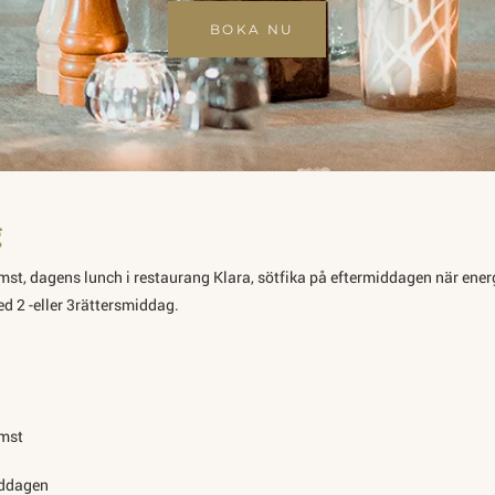
BOKA NU
g
t, dagens lunch i restaurang Klara, sötfika på eftermiddagen när ener
 2 -eller 3rättersmiddag.
mst
iddagen