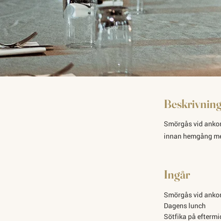
Beskrivnin
Smörgås vid ankoms
innan hemgång med
Ingår
Smörgås vid anko
Dagens lunch
Sötfika på efterm