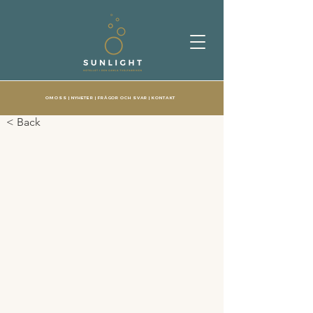
OM OSS
|
NYHETER
|
FRÅGOR OCH SVAR
|
KONTAKT
< Back