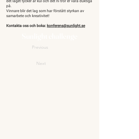
det laget tycker är kul och det ni tror er vara duktiga
på.
Vinnare blir det lag som har förstått styrkan av
samarbete och kreativitet!
Kontakta oss och boka:
konferens@sunlight.se
Sunlight challenge
Previous
Next