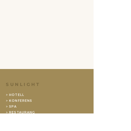
SUNLIGHT
> HOTELL
> KONFERENS
> SPA
> RESTAURANG
>
GYM
OM OSS