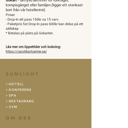
Gokart
- fartfylld aktivitet för företaget,
kompisgänget eller familjen (ligger ett stenkast
bort från vår hotellentré)
Priser:
- Drop-In ett pass 150kr ca 15 varv.
- Paketpris 5st Drop-In pass 600kr kan delas på ett
sällskap
* Betalas på plats på Gokarten.
Läs mer om öppettider och bokning:
https://carolikartcenter.se/
SUNLIGHT
> HOTELL
> KONFERENS
> SPA
> RESTAURANG
>
GYM
OM OSS