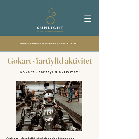
OM OSS
|
NYHETER
|
FRÅGOR OCH SVAR
|
KONTAKT
Gokart - fartfylld aktivitet
Gokart - fartfylld aktivitet!