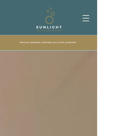
OM OSS
|
NYHETER
|
FRÅGOR OCH SVAR
|
KONTAKT