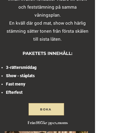
och feststämning på samma
våningsplan.
En kväll där god mat, show och härlig
stämning sätter tonen från första skålen
till sista låten.
PAKETETS INNEHÅLL:
3-rättersmiddag
Show - ståplats
Fast meny
Efterfest
BOKA
Från 995 kr/pp ex.moms