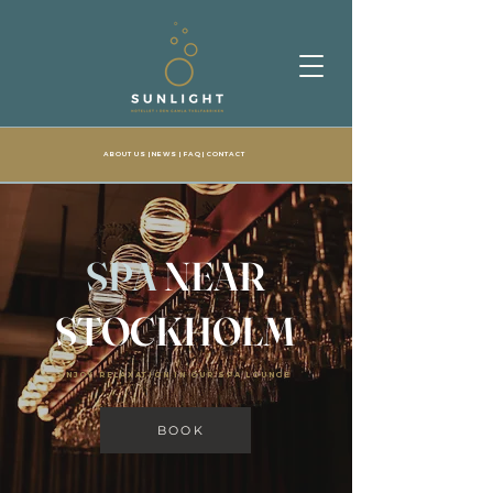
ABOUT US
| NEWS |
FAQ
|
CONTACT
SPA
NEAR
STOCKHOLM
ENJOY RELAXATION IN OUR SPA LOUNGE
BOOK