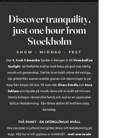
Discover tranquility,
just one hour from
Stockholm
SHOW - MIDDAG - FEST
Den
bjuder vi återigen in till
3, 4 och 5 december
Vinterkväll på
- tre festfyllda kvällar med fokus på god mat, härlig
Sunlight
musik och gemenskap. Det här är en kväll utöver det vanliga,
där glittret från scenen ersätter granen och stämningen är på
topp från början till slut. På scen står
och
Álvaro Estrella
Anna
som bjuder på musik, dans och en kväll att minnas.
Sahlene
Samla kollegor, vänner eller familj och njut av en upplevelse
fylld av feststämning - från första skålen till kvällens sista
danssteg.
TVÅ PAKET - EN OFÖRGLÖMLIG KVÄLL
Hos oss byter ni julbord mot glitter, show och feststämning på
topp. Välj hur ni vill uppleva er vinterkväll -
med reserverade