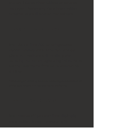
showen. I Klaras Vinterkvällspaket serveras
middagen i Restaurang Klara innan kvällen
fortsätter vidare till showen med ståplats.
FINNS DET PARKERING?
Ja, det finns 200 parkeringsplatser
Svar:
utanför hotellets entré. Aimo Park erbjuder
gäster och besökande till hotellet gratis
parkering mot korrekt registrering i Aimo Parks
skärmar. Skärmarna finns vid receptionen på
entréplan.
*Då Sunlight Hotell ej bedriver parkerings verksamhet så
gäller eget ansvar vid registering av parkering.
FINN DET GARDEROB?
Kostnadsfri garderob finns tillgänglig
Svar:
under kvällen. Sunlight ansvarar ej för
värdesaker.