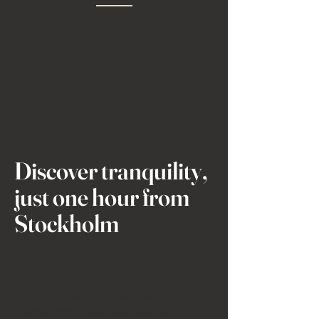
Discover tranquility,
just one hour from
Stockholm
VAD ÄR SKILLNADEN PÅ PAKETEN?
I Fabrikens Vinterkvällspaket har ni
Svar:
samma sittplats under både middagen och