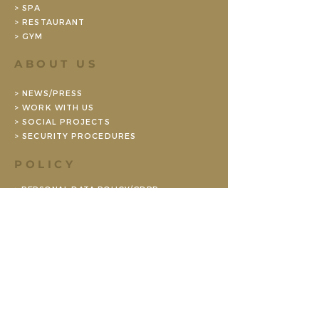
> SPA
> RESTAURANT
> GYM
ABOUT US
> NEWS/PRESS
> WORK WITH US
> SOCIAL PROJECTS
> SECURITY PROCEDURES
POLICY
> PERSONAL DATA POLICY/GDPR
> ENVIRONMENTAL POLICY (SE)
> BOOKING CONDITIONS CONFERENCE
> BOOKING TERMS PRIVATE