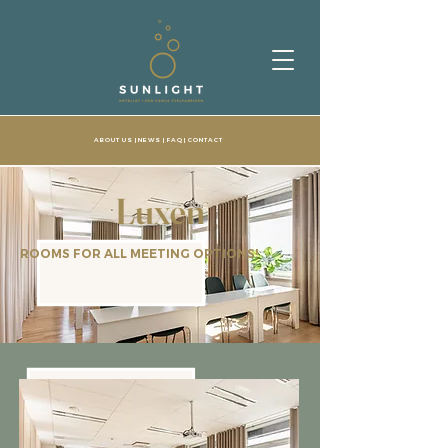
ABOUT US
| NEWS |
FAQ
|
CONTACT
Luxen
ROOMS FOR ALL MEETING OPTIONS!