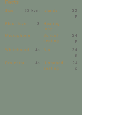
Facts
52 kvm
32
Size
Islands
p
Floor level
3
Hearing
loop
Microphone
School
24
seating
p
Whiteboard
Ja
Bio
24
p
Projector
Ja
U-shaped
24
seating
p