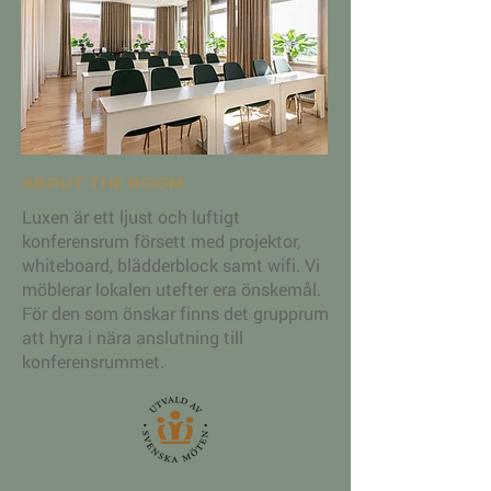
ABOUT THE ROOM
Luxen är ett ljust och luftigt
konferensrum försett med projektor,
whiteboard, blädderblock samt wifi. Vi
möblerar lokalen utefter era önskemål.
För den som önskar finns det grupprum
att hyra i nära anslutning till
konferensrummet.