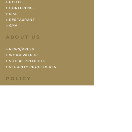
> HOTEL
> CONFERENCE
> SPA
> RESTAURANT
> GYM
ABOUT US
> NEWS/PRESS
> WORK WITH US
> SOCIAL PROJECTS
> SECURITY PROCEDURES
POLICY
> PERSONAL DATA POLICY/GDPR
> ENVIRONMENTAL POLICY (SE)
> BOOKING CONDITIONS CONFERENCE
> BOOKING TERMS PRIVATE