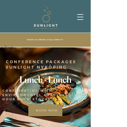
ABOUT US
| NEWS |
FAQ
|
CONTACT
< Back
CONFERENCE PACKAGES
SUNLIGHT NYKÖPING
Lunch - Lunch
CONFERENCING WITH
ENVIRONMENTAL AWARENESS - ONE
HOUR FROM STOCKHOLM
BOOK NOW