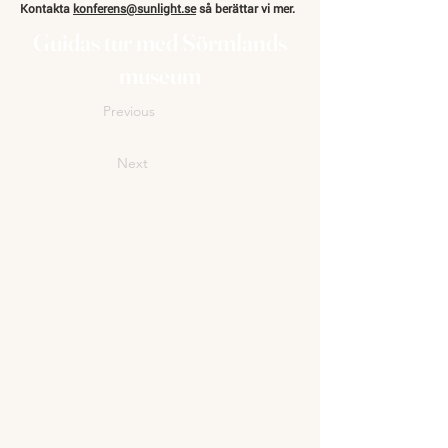
Kontakta
konferens@sunlight.se
så berättar vi mer.
Guidas tur med Sörmlands
museum
Previous
Next