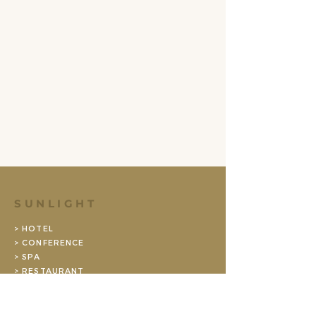
SUNLIGHT
> HOTEL
> CONFERENCE
> SPA
> RESTAURANT
> GYM
ABOUT US