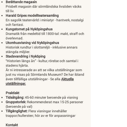
Berättande magasin
Prisbelt magasin där sörmländska livsöden väcks
till liv.
Harald Gripes modellteatersamling
En sagolik teatervärld i miniatyr - hantverk, nostalgi
och fantasi.
Kungstornet på Nyköpingshus
Dramatik från medeltid till 1800-tal: makt, straff och
överlevnad.
Utomhusvisning vid Nyköpingshus
Historisk rundtur i slottsmiljö - inklusive annars
stängda miljöer.
Stadsvandring i Nyköping
“Historien längs ån” - kultur, rörelse och samtal i
stadens hjärta.
Är ni intresserade av att se vilka utställningar som
just nu visas på Sörmlands Museum? De har ibland
även tillfälliga utställningar - Se alla
Aktuella
utställningar
.
Praktiskt
Tidsåtgång:
45-60 minuter beroende på visning
Gruppstorlek:
Rekommenderat max 15-25 personer
(beroende på val)
Tillgänglighet:
Flera visningar innehåller
trappor/kullersten; hör av er för anpassningar
Kontakt