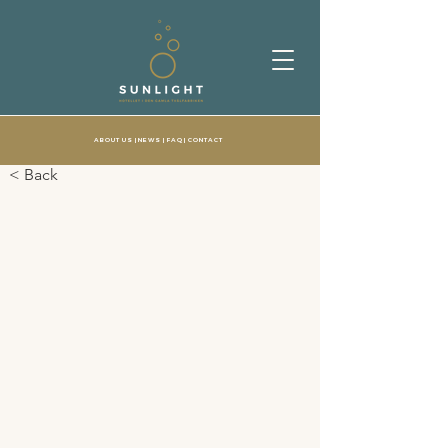
ABOUT US
| NEWS |
FAQ
|
CONTACT
< Back