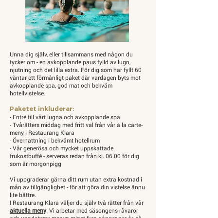
Unna dig själv, eller tillsammans med någon du
tycker om - en avkopplande paus fylld av lugn,
njutning och det lilla extra. För dig som har fyllt 60
väntar ett förmånligt paket där vardagen byts mot
avkopplande spa, god mat och bekväm
hotellvistelse.
Paketet inkluderar:
- Entré till vårt lugna och avkopplande spa
- Tvårätters middag med fritt val från vår à la carte-
meny i Restaurang Klara
- Övernattning i bekvämt hotellrum
- Vår generösa och mycket uppskattade
frukostbuffé - serveras redan från kl. 06.00 för dig
som är morgonpigg
Vi uppgraderar gärna ditt rum utan extra kostnad i
mån av tillgänglighet - för att göra din vistelse ännu
lite bättre.
I Restaurang Klara väljer du själv två rätter från vår
aktuella meny
. Vi arbetar med säsongens råvaror