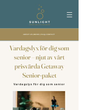
ABOUT US
| NEWS |
FAQ
|
CONTACT
Vardagslyx för dig som
senior – njut av vårt
prisvärda Getaway
Senior-paket
Vardagslyx för dig som senior