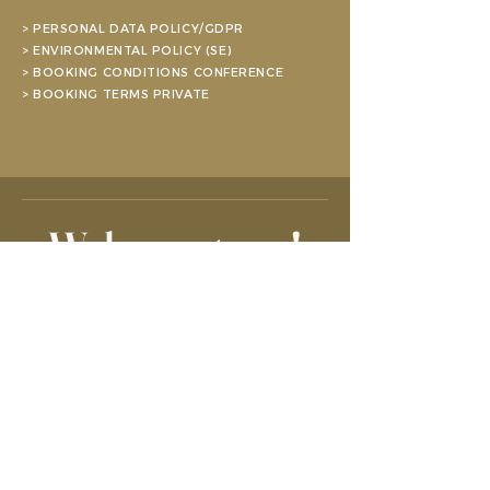
> PERSONAL DATA POLICY/GDPR
> ENVIRONMENTAL POLICY (SE)
> BOOKING CONDITIONS CONFERENCE
> BOOKING TERMS PRIVATE
Welcome to us!
HOTEL, CONFERENCE, SPA,
RESTAURANT, FAIR AND EVENTS