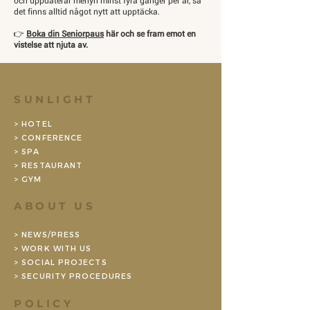
och uppdaterar menyn minst fyra gånger per år, så
det finns alltid något nytt att upptäcka.
👉
Boka din Seniorpaus
här och se fram emot en
vistelse att njuta av.
SUNLIGHT
> HOTEL
> CONFERENCE
> SPA
> RESTAURANT
> GYM
ABOUT US
> NEWS/PRESS
> WORK WITH US
> SOCIAL PROJECTS
> SECURITY PROCEDURES
POLICY