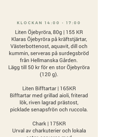
KLOCKAN 14:00 - 17:00
Liten Öjebyröra, 80g | 155 KR
Klaras Öjebyröra på kräftstjärtar,
Västerbottenost, aquavit, dill och
kummin, serveras på surdegsbröd
från Hellmanska Gården.
Lägg till 50 kr för en stor Öjebyröra
(120 g).
Liten Bifftartar | 165KR
Bifftartar med grillad aioli, friterad
lök, riven lagrad prästost,
picklade senapsfrön och ruccola.
Chark | 175KR
Urval av charkuterier och lokala