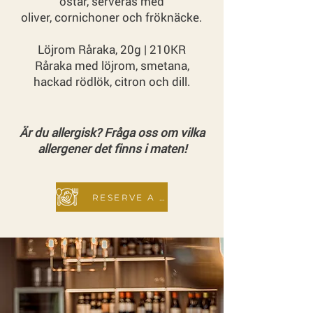
ostar, serveras med
oliver, cornichoner och fröknäcke.
Löjrom Råraka, 20g | 210KR
Råraka med löjrom, smetana,
hackad rödlök, citron och dill.
Är du allergisk? Fråga oss om vilka
allergener det finns i maten!
RESERVE A TABLE