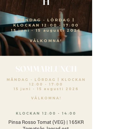
H
MÅNDAG - LÖRDAG |
KLOCKAN 12:00 - 17:00
15 juni - 15 augusti 2026
VÄLKOMNA!
SOMMARLUNCH
MÅNDAG - LÖRDAG | KLOCKAN
12:00 - 17:00
15 juni - 15 augusti 2026
VÄLKOMNA!
KLOCKAN 12:00 - 14:00
Pinsa Rosso Tomat (VEG) | 165KR
Tomatsås, lagrad ost,